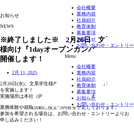
会社概要
業務内容
お知らせ
社員紹介
NEWS
教育体制
募集要項
※終了しました※ 2月26日 文系学生
お知らせ
お問い合わせ・エントリー
様向け『1dayオープンカンパニー』を
Menu
開催します！
会社概要
2月 11, 2025
業務内容
社員紹介
2月26日(水)、文系学生様向けに『1dayオープンカンパニー』
教育体制
を実施します！
募集要項
実施場所は本社（佐世保市）で開催予定です。
お知らせ
お問い合わせ・エントリー
業務体験や就職活動に役立つ内容を予定しております。
参加を希望される場合は、お問い合わせ・エントリーよりお
申し込みください！