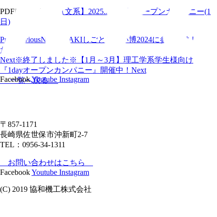
PDFはこちら▸
【文系】2025.2.26冬季オープンカンパニー(1
日)
Prev
Previous
NAGASAKIしごとみらい博2024に参加しまし
た！
Next
※終了しました※【1月～3月】理工学系学生様向け
『1dayオープンカンパニー』開催中！
Next
Facebook
Youtube
Instagram
一覧へ戻る
〒857-1171
長崎県佐世保市沖新町2-7
TEL：0956-34-1311
お問い合わせはこちら
Facebook
Youtube
Instagram
(C) 2019 協和機工株式会社