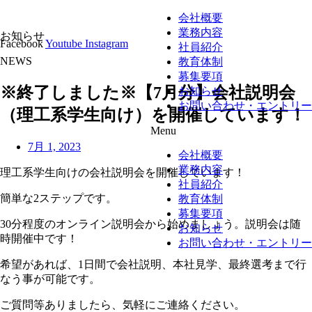
会社概要
業務内容
お知らせ
Facebook
Youtube
Instagram
社員紹介
NEWS
教育体制
募集要項
※終了しました※【7月分】会社説明会
お知らせ
お問い合わせ・エントリー
（理工系学生向け）を開催しています！
Menu
7月 1, 2023
会社概要
業務内容
理工系学生向けの会社説明会を開催しています！
社員紹介
簡単な2ステップです。
教育体制
募集要項
30分程度のオンライン説明会から始めましょう。説明会は随
お知らせ
時開催中です！
お問い合わせ・エントリー
希望があれば、1日間で会社説明、本社見学、最終選考まで行
なう事が可能です。
ご質問等ありましたら、気軽にご連絡ください。