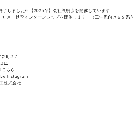
終了しました※【2025卒】会社説明会を開催しています！
した※ 秋季インターンシップを開催します！（工学系向け＆文系
る
新町2-7
1311
はこちら
ube
Instagram
和機工株式会社