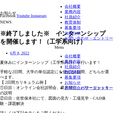
会社概要
業務内容
お知らせ
Facebook
Youtube
Instagram
社員紹介
NEWS
教育体制
募集要項
※終了しました※ インターンシップ
お知らせ
お問い合わせ・エントリー
を開催します！（工学系向け）
Menu
6月 8, 2022
会社概要
業務内容
夏休みにインターンシップ（工学系向け）を行います！
社員紹介
手軽な2日間、大学の単位認定にも使える5日間、どちらか選
教育体制
べます。
募集要項
【 2日間カリキュラム例 】
お知らせ
①日目：オンライン会社説明会、業界研究、パワージャッキ
お問い合わせ・エントリー
の説明
②日目：佐世保本社にて、図面の見方・工場見学・CAD体
験・課題解決
詳しくは下記チラシをご覧ください。