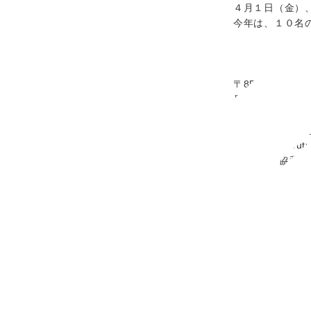
４月１日（金）
今年は、１０名
〒857-1171
長崎県佐世保市沖
TEL：0956-34-
お問い合わせ
Facebook
Yout
(C) 2019 協